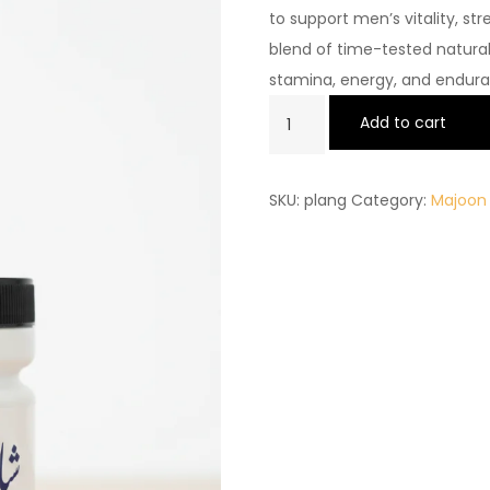
to support men’s vitality, st
blend of time-tested natural 
stamina, energy, and endura
MAJOON
Add to cart
SHABAB
PALANGTOD
SKU:
plang
Category:
Majoon
quantity