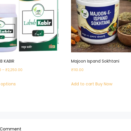
B KABIR
Majoon Ispand Sokhtani
Price
0
–
₹
2,250.00
₹
110.00
range:
This
 options
Add to cart
Buy Now
₹299.00
product
through
has
₹2,250.00
multiple
variants.
The
on
options
a Comment