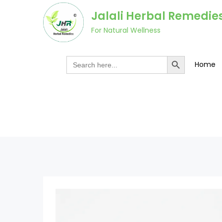
Skip
Jalali Herbal Remedie
to
For Natural Wellness
content
Search Button
Search
Home
for: