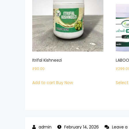
Itrifal Kishneezi
LABOO
₹
90.00
₹
299.0
Add to cart
Buy Now
Select
February 14, 2026
Leave 